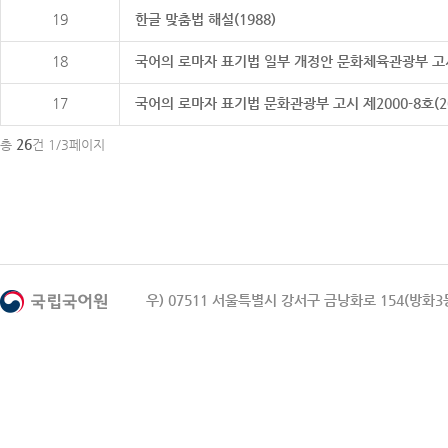
19
한글 맞춤법 해설(1988)
18
국어의 로마자 표기법 일부 개정안 문화체육관광부 고시 제20
17
국어의 로마자 표기법 문화관광부 고시 제2000-8호(2000
26
총
건 1/3페이지
우) 07511 서울특별시 강서구 금낭화로 154(방화3동