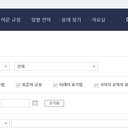
메인콘텐츠 바로가기
어문 규정
항별 연혁
용례 찾기
자료실
춤법
표준어 규정
외래어 표기법
국어의 로마자 
초기화