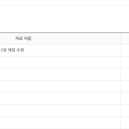
자료 이름
22항 해설 수정