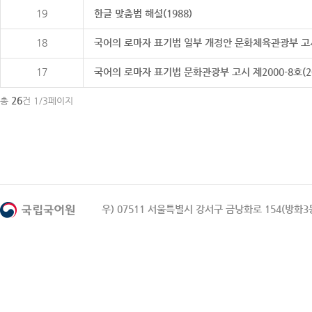
19
한글 맞춤법 해설(1988)
18
국어의 로마자 표기법 일부 개정안 문화체육관광부 고시 제20
17
국어의 로마자 표기법 문화관광부 고시 제2000-8호(2000
26
총
건 1/3페이지
우) 07511 서울특별시 강서구 금낭화로 154(방화3동