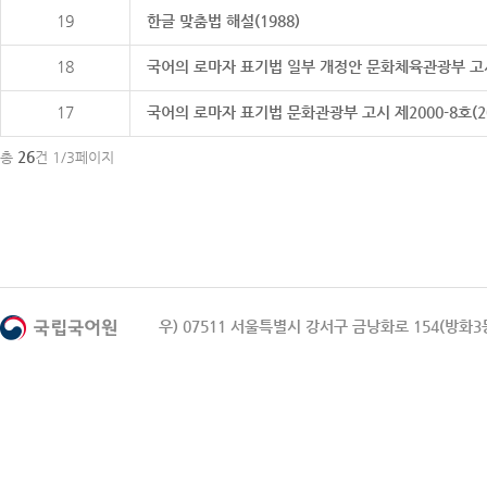
19
한글 맞춤법 해설(1988)
18
국어의 로마자 표기법 일부 개정안 문화체육관광부 고시 제20
17
국어의 로마자 표기법 문화관광부 고시 제2000-8호(2000
26
총
건 1/3페이지
우) 07511 서울특별시 강서구 금낭화로 154(방화3동