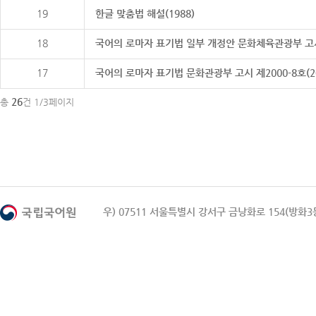
19
한글 맞춤법 해설(1988)
18
국어의 로마자 표기법 일부 개정안 문화체육관광부 고시 제20
17
국어의 로마자 표기법 문화관광부 고시 제2000-8호(2000
26
총
건 1/3페이지
우) 07511 서울특별시 강서구 금낭화로 154(방화3동