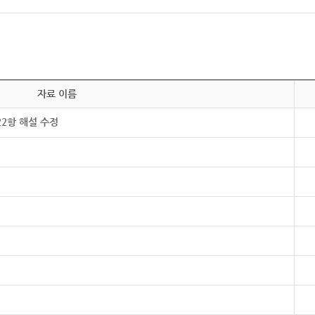
자료 이름
22항 해설 수정