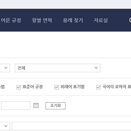
메인콘텐츠 바로가기
어문 규정
항별 연혁
용례 찾기
자료실
춤법
표준어 규정
외래어 표기법
국어의 로마자 
초기화