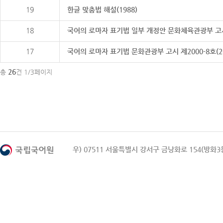
19
한글 맞춤법 해설(1988)
18
국어의 로마자 표기법 일부 개정안 문화체육관광부 고시 제20
17
국어의 로마자 표기법 문화관광부 고시 제2000-8호(2000
26
총
건 1/3페이지
우) 07511 서울특별시 강서구 금낭화로 154(방화3동