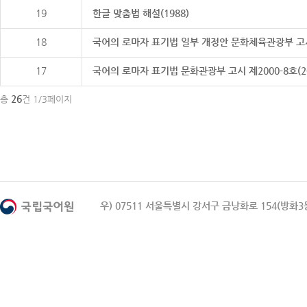
19
한글 맞춤법 해설(1988)
18
국어의 로마자 표기법 일부 개정안 문화체육관광부 고시 제20
17
국어의 로마자 표기법 문화관광부 고시 제2000-8호(2000
26
총
건 1/3페이지
우) 07511 서울특별시 강서구 금낭화로 154(방화3동