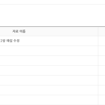
자료 이름
22항 해설 수정