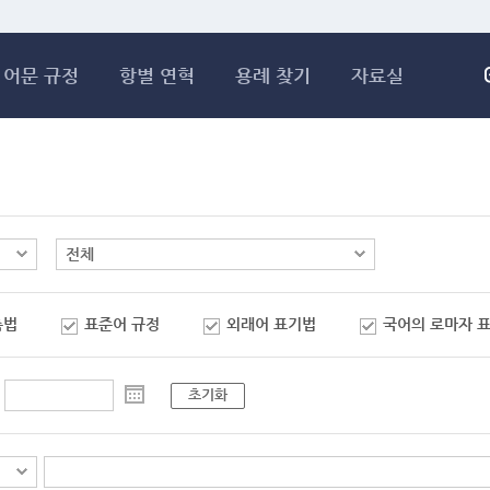
메인콘텐츠 바로가기
어문 규정
항별 연혁
용례 찾기
자료실
춤법
표준어 규정
외래어 표기법
국어의 로마자 
초기화