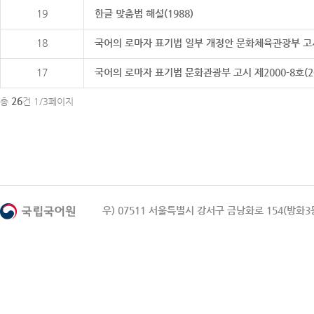
19
한글 맞춤법 해설(1988)
18
국어의 로마자 표기법 일부 개정안 문화체육관광부 고시 제20
17
국어의 로마자 표기법 문화관광부 고시 제2000-8호(2000
26
총
건 1/3페이지
우) 07511 서울특별시 강서구 금낭화로 154(방화3동