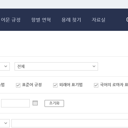
메인콘텐츠 바로가기
어문 규정
항별 연혁
용례 찾기
자료실
춤법
표준어 규정
외래어 표기법
국어의 로마자 
초기화