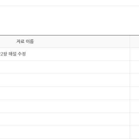
자료 이름
22항 해설 수정