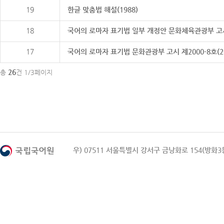
19
한글 맞춤법 해설(1988)
18
국어의 로마자 표기법 일부 개정안 문화체육관광부 고시 제20
17
국어의 로마자 표기법 문화관광부 고시 제2000-8호(2000
26
총
건 1/3페이지
우) 07511 서울특별시 강서구 금낭화로 154(방화3동