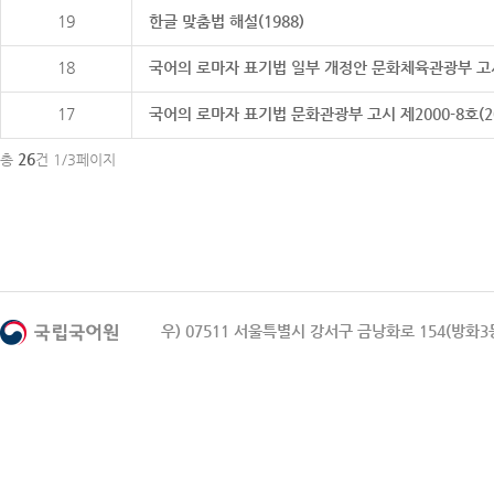
19
한글 맞춤법 해설(1988)
18
국어의 로마자 표기법 일부 개정안 문화체육관광부 고시 제20
17
국어의 로마자 표기법 문화관광부 고시 제2000-8호(2000
26
총
건 1/3페이지
우) 07511 서울특별시 강서구 금낭화로 154(방화3동