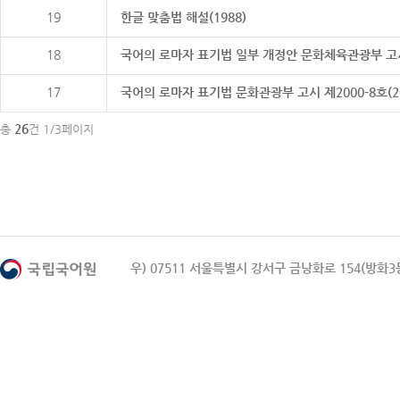
19
한글 맞춤법 해설(1988)
18
국어의 로마자 표기법 일부 개정안 문화체육관광부 고시 제20
17
국어의 로마자 표기법 문화관광부 고시 제2000-8호(2000
26
총
건 1/3페이지
우) 07511 서울특별시 강서구 금낭화로 154(방화3동