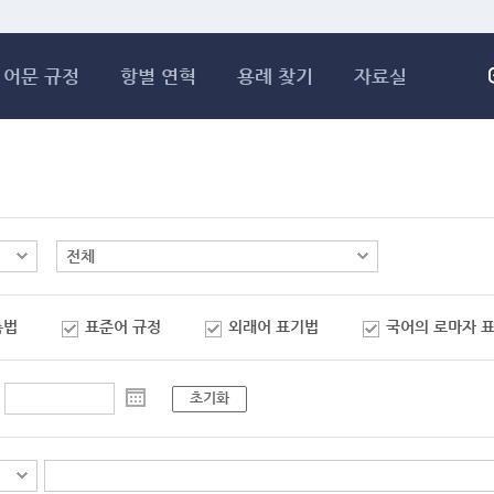
메인콘텐츠 바로가기
어문 규정
항별 연혁
용례 찾기
자료실
춤법
표준어 규정
외래어 표기법
국어의 로마자 
초기화