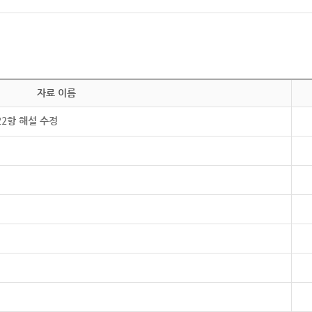
자료 이름
22항 해설 수정