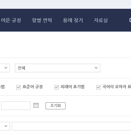
메인콘텐츠 바로가기
어문 규정
항별 연혁
용례 찾기
자료실
춤법
표준어 규정
외래어 표기법
국어의 로마자 
초기화