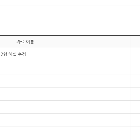
자료 이름
22항 해설 수정