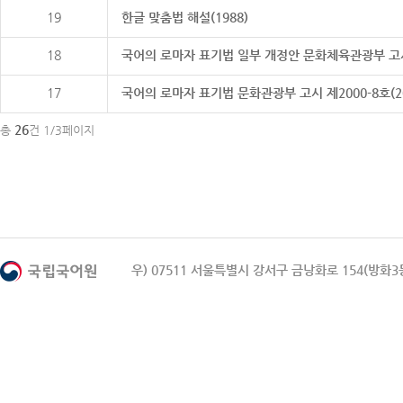
19
한글 맞춤법 해설(1988)
18
국어의 로마자 표기법 일부 개정안 문화체육관광부 고시 제20
17
국어의 로마자 표기법 문화관광부 고시 제2000-8호(2000
26
총
건 1/3페이지
우) 07511 서울특별시 강서구 금낭화로 154(방화3동