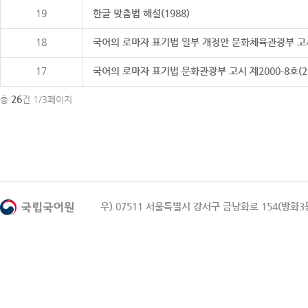
19
한글 맞춤법 해설(1988)
18
국어의 로마자 표기법 일부 개정안 문화체육관광부 고시 제20
17
국어의 로마자 표기법 문화관광부 고시 제2000-8호(2000
26
총
건 1/3페이지
우) 07511 서울특별시 강서구 금낭화로 154(방화3동