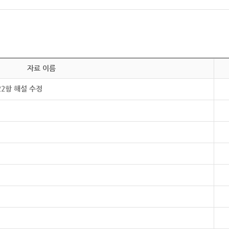
자료 이름
22항 해설 수정