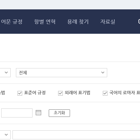
메인콘텐츠 바로가기
어문 규정
항별 연혁
용례 찾기
자료실
춤법
표준어 규정
외래어 표기법
국어의 로마자 
초기화