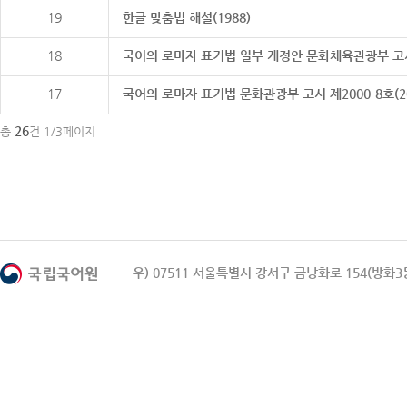
19
한글 맞춤법 해설(1988)
18
국어의 로마자 표기법 일부 개정안 문화체육관광부 고시 제20
17
국어의 로마자 표기법 문화관광부 고시 제2000-8호(2000
26
총
건 1/3페이지
우) 07511 서울특별시 강서구 금낭화로 154(방화3동