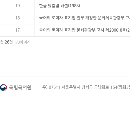
19
한글 맞춤법 해설(1988)
18
국어의 로마자 표기법 일부 개정안 문화체육관광부 고시 제20
17
국어의 로마자 표기법 문화관광부 고시 제2000-8호(2000
26
총
건 1/3페이지
우) 07511 서울특별시 강서구 금낭화로 154(방화3동