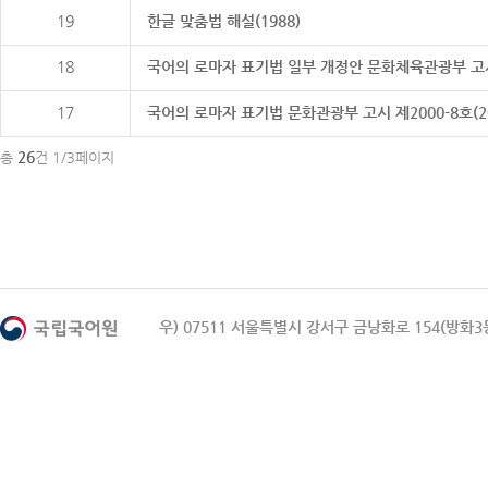
19
한글 맞춤법 해설(1988)
18
국어의 로마자 표기법 일부 개정안 문화체육관광부 고시 제20
17
국어의 로마자 표기법 문화관광부 고시 제2000-8호(2000
26
총
건 1/3페이지
우) 07511 서울특별시 강서구 금낭화로 154(방화3동