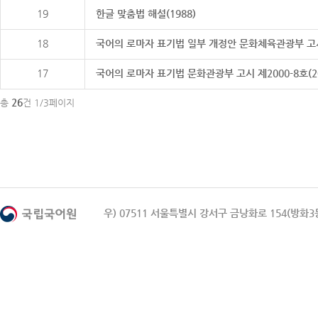
19
한글 맞춤법 해설(1988)
18
국어의 로마자 표기법 일부 개정안 문화체육관광부 고시 제20
17
국어의 로마자 표기법 문화관광부 고시 제2000-8호(2000
26
총
건 1/3페이지
우) 07511 서울특별시 강서구 금낭화로 154(방화3동