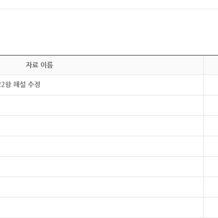
자료 이름
22항 해설 수정