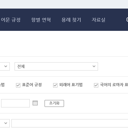
메인콘텐츠 바로가기
어문 규정
항별 연혁
용례 찾기
자료실
춤법
표준어 규정
외래어 표기법
국어의 로마자 
초기화