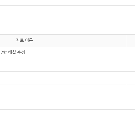
자료 이름
22항 해설 수정