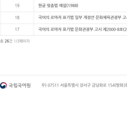
19
한글 맞춤법 해설(1988)
18
국어의 로마자 표기법 일부 개정안 문화체육관광부 고시 제20
17
국어의 로마자 표기법 문화관광부 고시 제2000-8호(2000
26
총
건 1/3페이지
우) 07511 서울특별시 강서구 금낭화로 154(방화3동