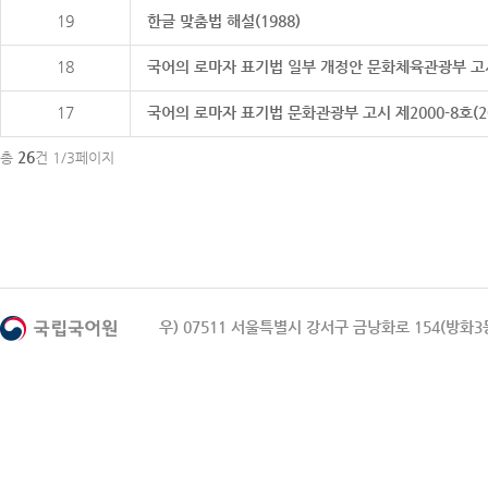
19
한글 맞춤법 해설(1988)
18
국어의 로마자 표기법 일부 개정안 문화체육관광부 고시 제20
17
국어의 로마자 표기법 문화관광부 고시 제2000-8호(2000
26
총
건 1/3페이지
우) 07511 서울특별시 강서구 금낭화로 154(방화3동