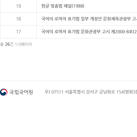
19
한글 맞춤법 해설(1988)
18
국어의 로마자 표기법 일부 개정안 문화체육관광부 고시 제20
17
국어의 로마자 표기법 문화관광부 고시 제2000-8호(2000
26
총
건 1/3페이지
우) 07511 서울특별시 강서구 금낭화로 154(방화3동