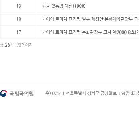
19
한글 맞춤법 해설(1988)
18
국어의 로마자 표기법 일부 개정안 문화체육관광부 고시 제20
17
국어의 로마자 표기법 문화관광부 고시 제2000-8호(2000
26
총
건 1/3페이지
우) 07511 서울특별시 강서구 금낭화로 154(방화3동