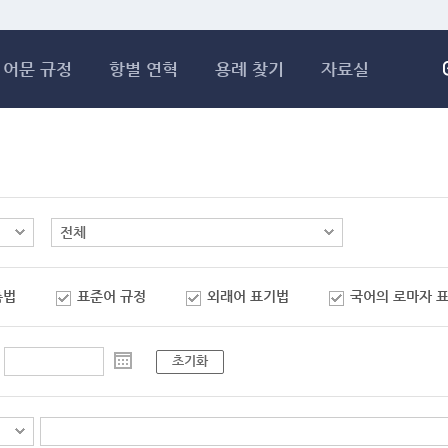
메인콘텐츠 바로가기
어문 규정
항별 연혁
용례 찾기
자료실
춤법
표준어 규정
외래어 표기법
국어의 로마자 
초기화