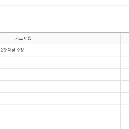
자료 이름
22항 해설 수정