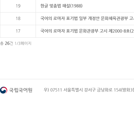
19
한글 맞춤법 해설(1988)
18
국어의 로마자 표기법 일부 개정안 문화체육관광부 고시 제20
17
국어의 로마자 표기법 문화관광부 고시 제2000-8호(2000
26
총
건 1/3페이지
우) 07511 서울특별시 강서구 금낭화로 154(방화3동