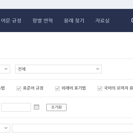
메인콘텐츠 바로가기
어문 규정
항별 연혁
용례 찾기
자료실
춤법
표준어 규정
외래어 표기법
국어의 로마자 
초기화