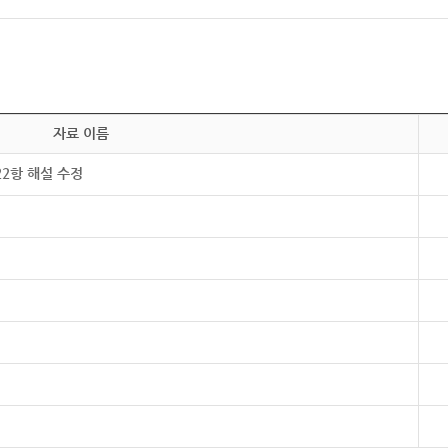
자료 이름
22항 해설 수정