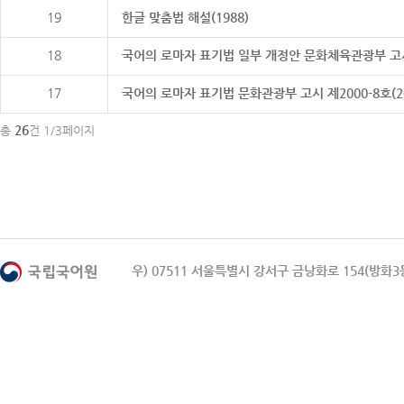
19
한글 맞춤법 해설(1988)
18
국어의 로마자 표기법 일부 개정안 문화체육관광부 고시 제20
17
국어의 로마자 표기법 문화관광부 고시 제2000-8호(2000
26
총
건 1/3페이지
우) 07511 서울특별시 강서구 금낭화로 154(방화3동