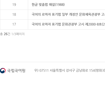
19
한글 맞춤법 해설(1988)
18
국어의 로마자 표기법 일부 개정안 문화체육관광부 고시 제20
17
국어의 로마자 표기법 문화관광부 고시 제2000-8호(2000
26
총
건 1/3페이지
우) 07511 서울특별시 강서구 금낭화로 154(방화3동