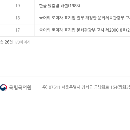
19
한글 맞춤법 해설(1988)
18
국어의 로마자 표기법 일부 개정안 문화체육관광부 고시 제20
17
국어의 로마자 표기법 문화관광부 고시 제2000-8호(2000
26
총
건 1/3페이지
우) 07511 서울특별시 강서구 금낭화로 154(방화3동