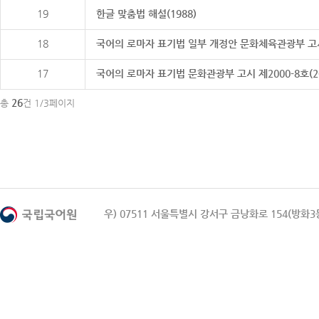
19
한글 맞춤법 해설(1988)
18
국어의 로마자 표기법 일부 개정안 문화체육관광부 고시 제20
17
국어의 로마자 표기법 문화관광부 고시 제2000-8호(2000
26
총
건 1/3페이지
우) 07511 서울특별시 강서구 금낭화로 154(방화3동