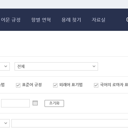
메인콘텐츠 바로가기
어문 규정
항별 연혁
용례 찾기
자료실
춤법
표준어 규정
외래어 표기법
국어의 로마자 
초기화