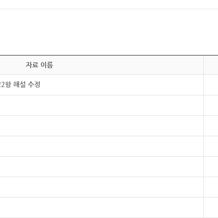
자료 이름
22항 해설 수정