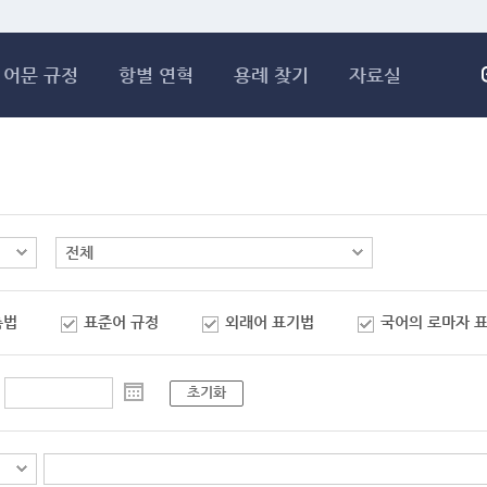
메인콘텐츠 바로가기
어문 규정
항별 연혁
용례 찾기
자료실
춤법
표준어 규정
외래어 표기법
국어의 로마자 
초기화