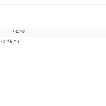
자료 이름
22항 해설 수정