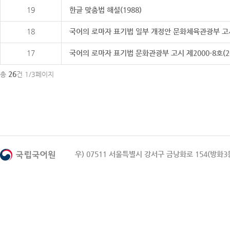
19
한글 맞춤법 해설(1988)
18
국어의 로마자 표기법 일부 개정안 문화체육관광부 고시 제20
17
국어의 로마자 표기법 문화관광부 고시 제2000-8호(2000
26
총
건 1/3페이지
우) 07511 서울특별시 강서구 금낭화로 154(방화3동