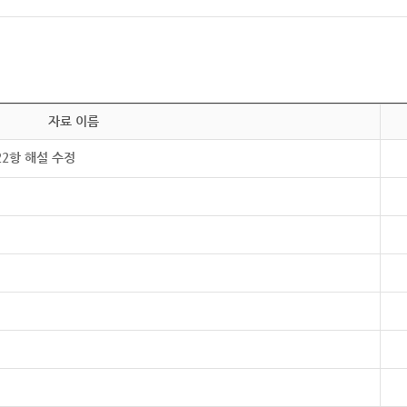
자료 이름
22항 해설 수정