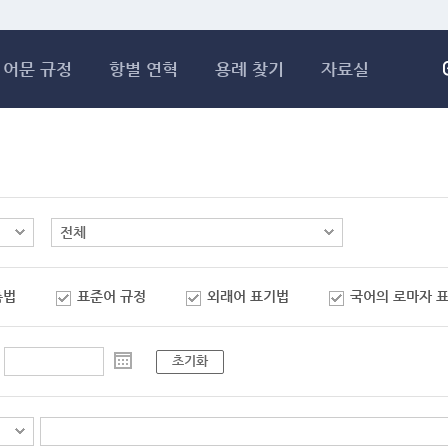
메인콘텐츠 바로가기
어문 규정
항별 연혁
용례 찾기
자료실
춤법
표준어 규정
외래어 표기법
국어의 로마자 
초기화