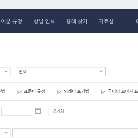
메인콘텐츠 바로가기
어문 규정
항별 연혁
용례 찾기
자료실
춤법
표준어 규정
외래어 표기법
국어의 로마자 
초기화