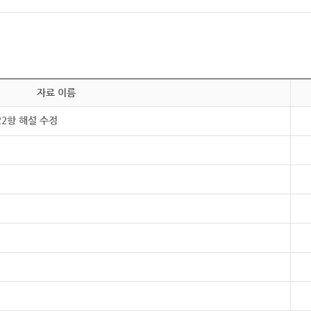
자료 이름
22항 해설 수정