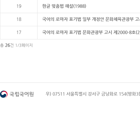
19
한글 맞춤법 해설(1988)
18
국어의 로마자 표기법 일부 개정안 문화체육관광부 고시 제20
17
국어의 로마자 표기법 문화관광부 고시 제2000-8호(2000
26
총
건 1/3페이지
우) 07511 서울특별시 강서구 금낭화로 154(방화3동