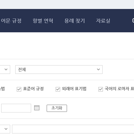
메인콘텐츠 바로가기
어문 규정
항별 연혁
용례 찾기
자료실
춤법
표준어 규정
외래어 표기법
국어의 로마자 
초기화