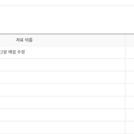
자료 이름
22항 해설 수정