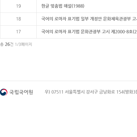
19
한글 맞춤법 해설(1988)
18
국어의 로마자 표기법 일부 개정안 문화체육관광부 고시 제20
17
국어의 로마자 표기법 문화관광부 고시 제2000-8호(2000
26
총
건 1/3페이지
우) 07511 서울특별시 강서구 금낭화로 154(방화3동