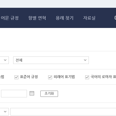
메인콘텐츠 바로가기
어문 규정
항별 연혁
용례 찾기
자료실
춤법
표준어 규정
외래어 표기법
국어의 로마자 
초기화