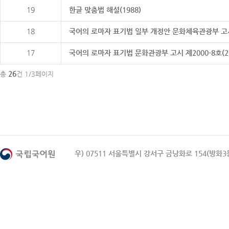
19
한글 맞춤법 해설(1988)
18
국어의 로마자 표기법 일부 개정안 문화체육관광부 고시 제20
17
국어의 로마자 표기법 문화관광부 고시 제2000-8호(2000
26
총
건 1/3페이지
우) 07511 서울특별시 강서구 금낭화로 154(방화3동