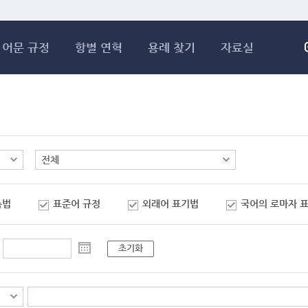
메인콘텐츠 바로가기
어문 규정
항별 연혁
용례 찾기
자료실
춤법
표준어 규정
외래어 표기법
국어의 로마자 
초기화