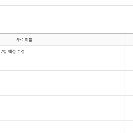
자료 이름
22항 해설 수정