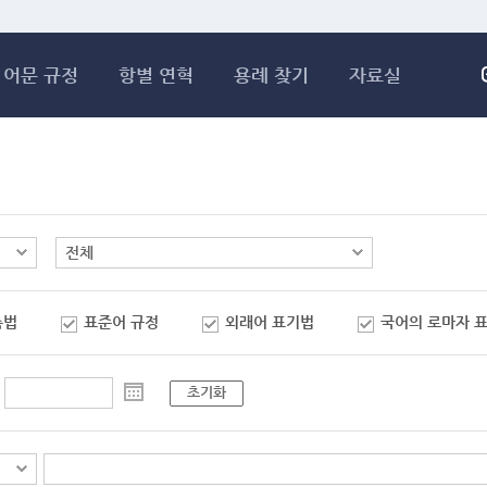
메인콘텐츠 바로가기
어문 규정
항별 연혁
용례 찾기
자료실
춤법
표준어 규정
외래어 표기법
국어의 로마자 
초기화