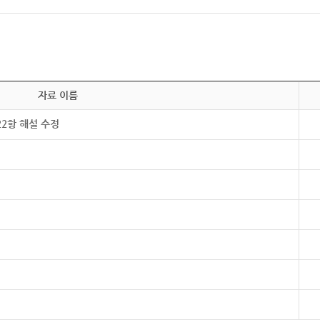
자료 이름
22항 해설 수정