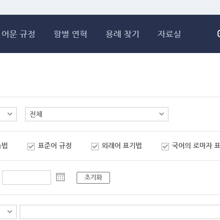
메인콘텐츠 바로가기
어문 규정
항별 연혁
용례 찾기
자료실
춤법
표준어 규정
외래어 표기법
국어의 로마자 
초기화