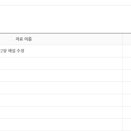
자료 이름
22항 해설 수정