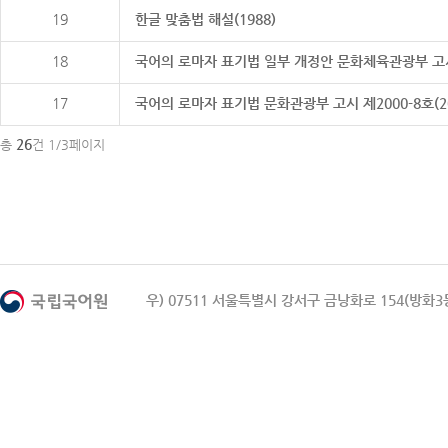
19
한글 맞춤법 해설(1988)
18
국어의 로마자 표기법 일부 개정안 문화체육관광부 고시 제20
17
국어의 로마자 표기법 문화관광부 고시 제2000-8호(2000
26
총
건 1/3페이지
우) 07511 서울특별시 강서구 금낭화로 154(방화3동